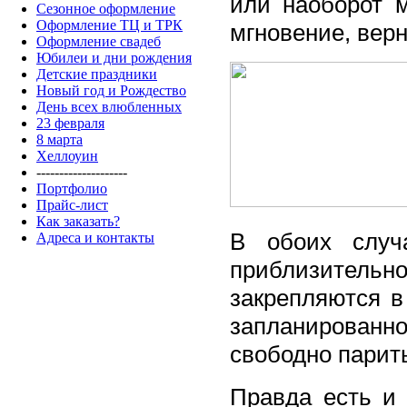
или наоборот м
Сезонное оформление
Оформление ТЦ и ТРК
мгновение, верн
Оформление свадеб
Юбилеи и дни рождения
Детские праздники
Новый год и Рождество
День всех влюбленных
23 февраля
8 марта
Хеллоуин
--------------------
Портфолио
Прайс-лист
Как заказать?
В обоих случа
Адреса и контакты
приблизител
закрепляются в
запланирован
свободно парить
Правда есть и