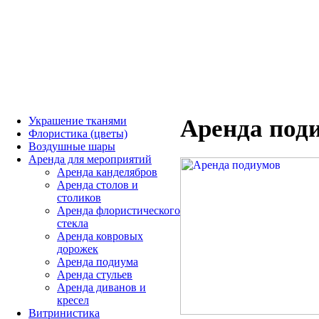
Украшение тканями
Аренда под
Флористика (цветы)
Воздушные шары
Аренда для мероприятий
Аренда канделябров
Аренда столов и
столиков
Аренда флористического
стекла
Аренда ковровых
дорожек
Аренда подиума
Аренда стульев
Аренда диванов и
кресел
Витринистика